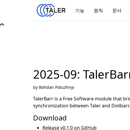
기능
원칙
문서
2025-09: TalerBar
by Bohdan Potuzhnyi
TalerBarr is a Free Software module that br
synchronization between Taler and Dolibarr.
Download
Release v0.1.0 on GitHub