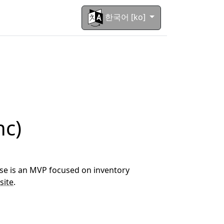
한국어 [ko]
nc)
lease is an MVP focused on inventory
site
.