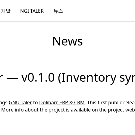
개발
NGI TALER
뉴스
News
r — v0.1.0 (Inventory sy
ings
GNU Taler
to
Dolibarr ERP & CRM
. This first public re
 More info about the project is available on
the project web