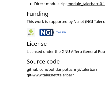
Direct module zip:
module_talerbarr-0.1
Funding
This work is supported by NLnet (NGI Taler). 
License
Licensed under the GNU Affero General Public 
Source code
github.com/bohdanpotuzhnyi/talerbarr
git-www.taler.net/talerbarr