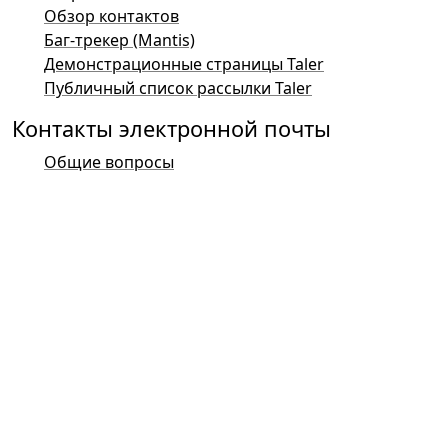
Обзор контактов
Баг-трекер (Mantis)
Демонстрационные страницы Taler
Публичный список рассылки Taler
Контакты электронной почты
Общие вопросы
Продажи
Маркетинг
Контакты для СМИ
Контакты для инвесторов
Поддержка
Список рассылки
Юридическая информация
© 2015-2026
GNUnet e.V.
&
Taler Systems SA
.
GNU Taler разработан как часть
проекта GNU
для
операционной системы GNU.