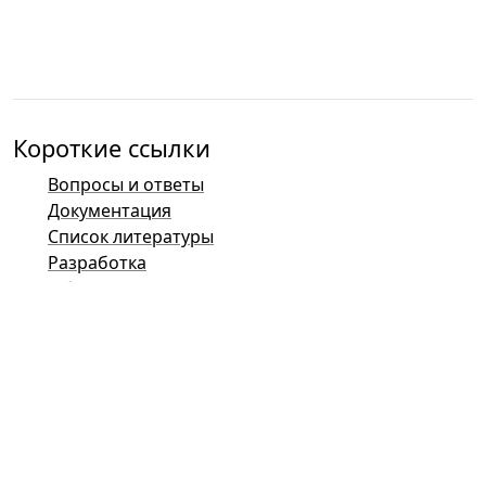
Короткие ссылки
Вопросы и ответы
Документация
Список литературы
Разработка
Обзор контактов
Баг-трекер (Mantis)
Демонстрационные страницы Taler
Публичный список рассылки Taler
Контакты электронной почты
Общие вопросы
Продажи