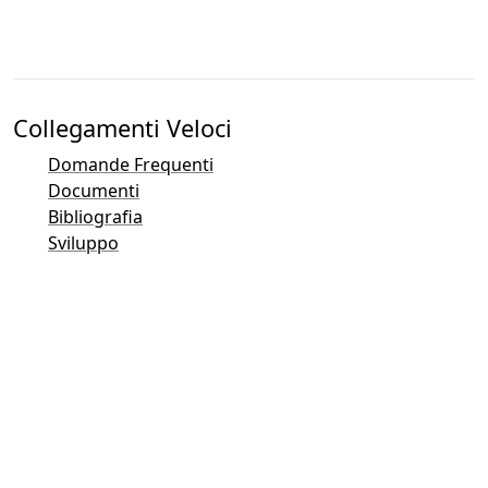
Collegamenti Veloci
Domande Frequenti
Documenti
Bibliografia
Sviluppo
Panoramica Contatti
Tracciatore di bug (Mantis)
Pagine Taler Demo
Mailing list Taler
Email di Contatto
Domande Generali
Vendite
Marketing