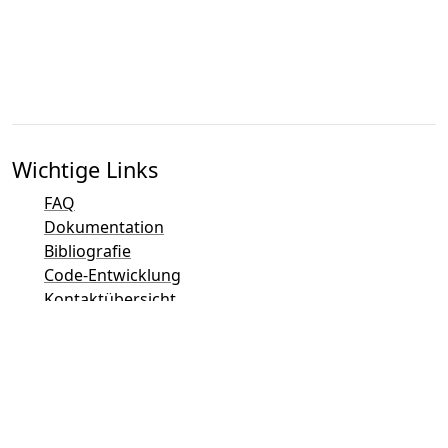
Wichtige Links
FAQ
Dokumentation
Bibliografie
Code-Entwicklung
Kontaktübersicht
Bug-Tracker (Mantis)
Taler Demo-Seite
Taler Mailingliste
Direkter Kontakt per E-Mail
Allgemeine Anfragen