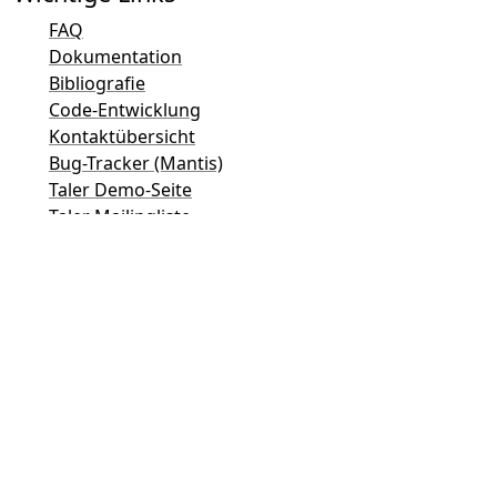
FAQ
Dokumentation
Bibliografie
Code-Entwicklung
Kontaktübersicht
Bug-Tracker (Mantis)
Taler Demo-Seite
Taler Mailingliste
Direkter Kontakt per E-Mail
Allgemeine Anfragen
Sales
Marketing
Public Relations und Medienkontakt
Kontakt für Investoren
Support
Mailingliste