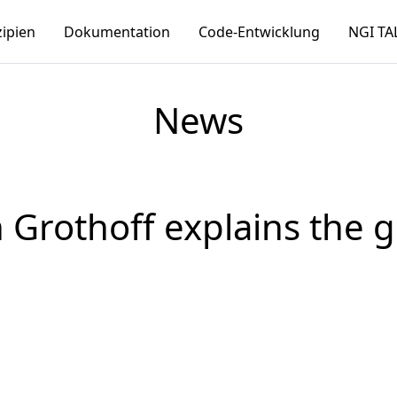
zipien
Dokumentation
Code-Entwicklung
NGI TA
News
n Grothoff explains the 