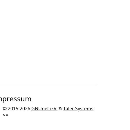
mpressum
© 2015-2026
GNUnet e.V.
&
Taler Systems
SA
.
GNU Taler wird entwickelt als Teil des
GNU
Projekts
für das GNU Betriebssystem.