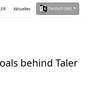
Deutsch [de]
LER
Aktuelles
goals behind Taler