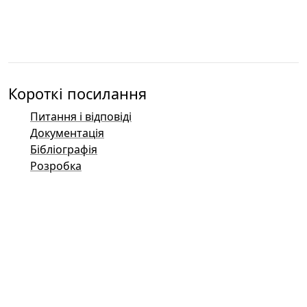
Короткі посилання
Питання і відповіді
Документація
Бібліографія
Розробка
Контакти
Баг-трекер (Mantis)
Демонстраційні сторінки Taler
Публічний список розсилки Taler
Поштові контакти
Загальні запити
Продажі