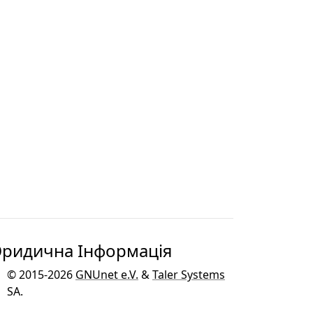
ридична Інформація
© 2015-2026
GNUnet e.V.
&
Taler Systems
SA
.
GNU Taler розробляється як частина