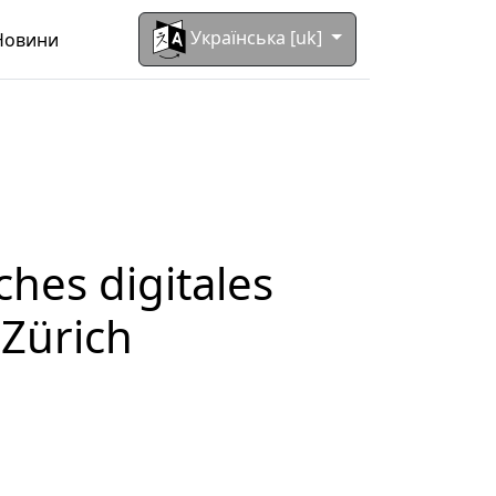
Українська [uk]
Новини
hes digitales
 Zürich