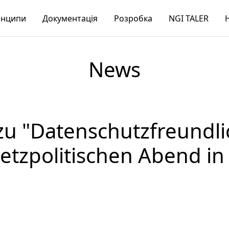
нципи
Документація
Розробка
NGI TALER
News
zu "Datenschutzfreundlic
tzpolitischen Abend in