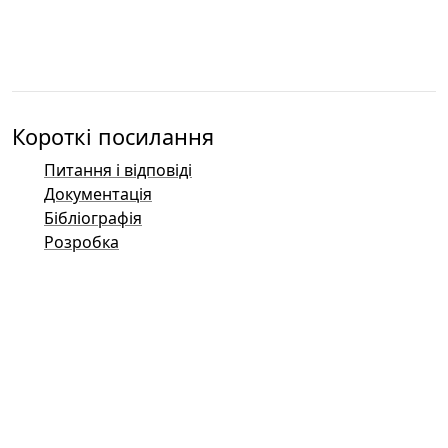
Короткі посилання
Питання і відповіді
Документація
Бібліографія
Розробка
Контакти
Баг-трекер (Mantis)
Демонстраційні сторінки Taler
Публічний список розсилки Taler
Поштові контакти
Загальні запити
Продажі