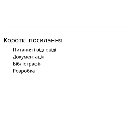
Короткі посилання
Питання і відповіді
Документація
Бібліографія
Розробка
Контакти
Баг-трекер (Mantis)
Демонстраційні сторінки Taler
Публічний список розсилки Taler
Поштові контакти
Загальні запити
Продажі