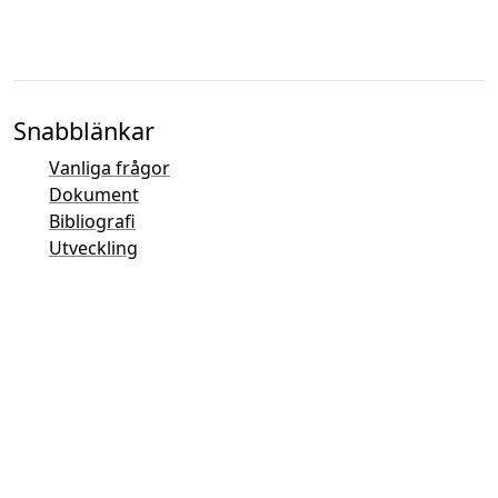
Snabblänkar
Vanliga frågor
Dokument
Bibliografi
Utveckling
Kontaktöversikt
Felrapporteringssystem (Mantis)
Taler demosidor
Talers offentliga e-postlista
E-postkontakter
Allmänna förfrågningar
Försäljning
Marknadsföring