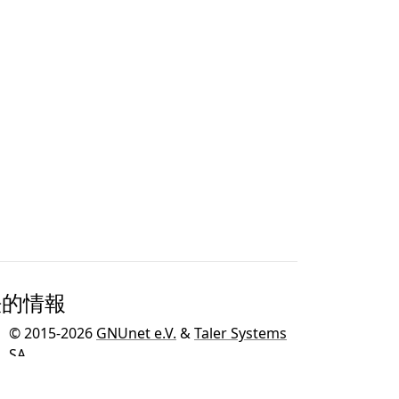
法的情報
© 2015-2026
GNUnet e.V.
&
Taler Systems
SA
.
GNU TalerはGNUオペレーティングシステム
のための
GNUプロジェクト
の一環として開発