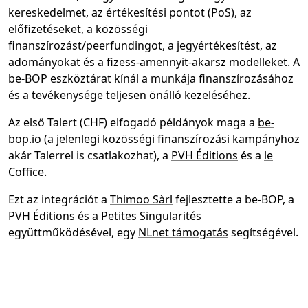
kereskedelmet, az értékesítési pontot (PoS), az
előfizetéseket, a közösségi
finanszírozást/peerfundingot, a jegyértékesítést, az
adományokat és a fizess-amennyit-akarsz modelleket. A
be-BOP eszköztárat kínál a munkája finanszírozásához
és a tevékenysége teljesen önálló kezeléséhez.
Az első Talert (CHF) elfogadó példányok maga a
be-
bop.io
(a jelenlegi közösségi finanszírozási kampányhoz
akár Talerrel is csatlakozhat), a
PVH Éditions
és a
le
Coffice
.
Ezt az integrációt a
Thimoo Sàrl
fejlesztette a be-BOP, a
PVH Éditions és a
Petites Singularités
együttműködésével, egy
NLnet támogatás
segítségével.