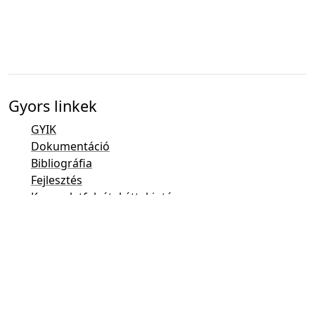
Gyors linkek
GYIK
Dokumentáció
Bibliográfia
Fejlesztés
Kapcsolatfelvétel áttekintése
Hibakövető (Mantis)
Taler Demo oldal
A levelezési listá
E-mail kapcsolat
Általános megkeresések