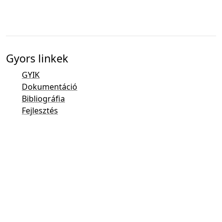
Gyors linkek
GYIK
Dokumentáció
Bibliográfia
Fejlesztés
Kapcsolatfelvétel áttekintése
Hibakövető (Mantis)
Taler Demo oldal
A levelezési listá
E-mail kapcsolat
Általános megkeresések
Értékesítés
Marketing