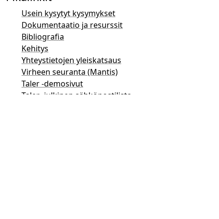
Usein kysytyt kysymykset
Dokumentaatio ja resurssit
Bibliografia
Kehitys
Yhteystietojen yleiskatsaus
Virheen seuranta (Mantis)
Taler -demosivut
Taler -julkinen sähköpostilista
Sähköpostit
Yleiset kysymykset
Myynti
Markkinointi
PR- ja median yhteystiedot
Sijoittajien kontaktit
Tuki
Sähköpostilista