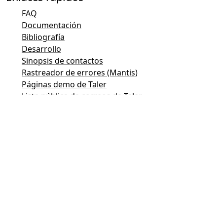
FAQ
Documentación
Bibliografía
Desarrollo
Sinopsis de contactos
Rastreador de errores (Mantis)
Páginas demo de Taler
Lista pública de correos de Taler
Contactos de e-mail
Consultas generales
Ventas
Marketing
Contacto para relaciones públicas y medios
Contacto para inversores
Soporte
Lista de correo