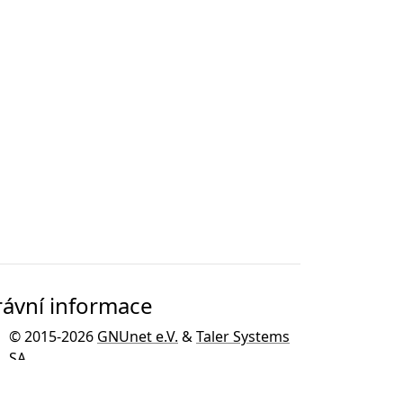
rávní informace
© 2015-2026
GNUnet e.V.
&
Taler Systems
SA
.
GNU Taler je vyvíjen jako součást
GNU
projektu
pro operační systém GNU.