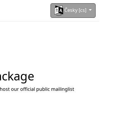
Česky [cs]
ackage
st our official public mailinglist