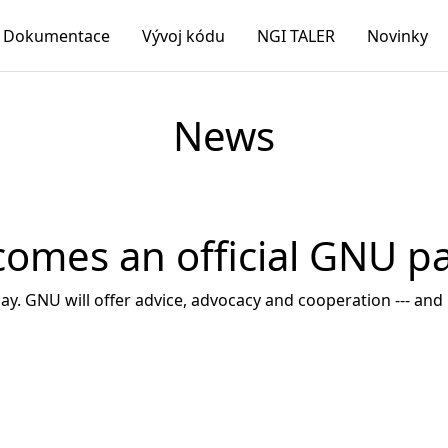
Dokumentace
Vývoj kódu
NGI TALER
Novinky
News
comes an official GNU p
y. GNU will offer advice, advocacy and cooperation --- and ho