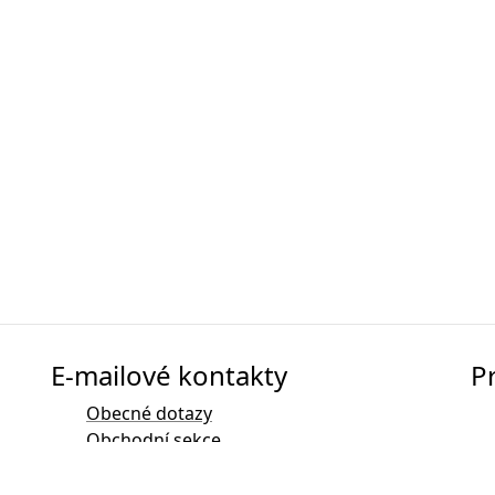
E-mailové kontakty
P
Obecné dotazy
Obchodní sekce
Marketing
Kontakt pro PR a média